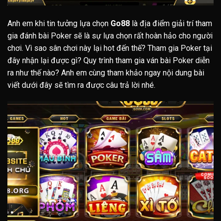
Anh em khi tin tưởng lựa chọn
Go88
là địa điểm giải trí tham
gia đánh bài Poker sẽ là sự lựa chọn rất hoàn hảo cho người
chơi. Vì sao sân chơi này lại hot đến thế? Tham gia Poker tại
đây nhận lại được gì? Quy trình tham gia ván bài Poker diễn
ra như thế nào? Anh em cùng tham khảo ngay nội dung bài
viết dưới đây sẽ tìm ra được câu trả lời nhé.