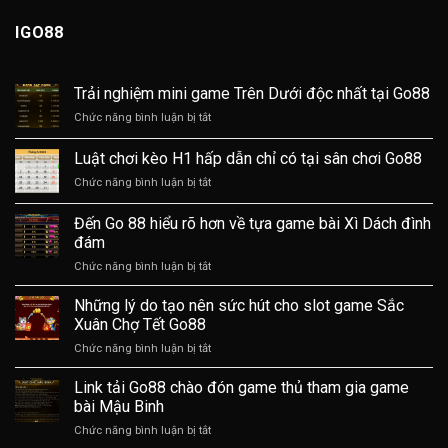
IGO88
Trải nghiệm mini game Trên Dưới độc nhất tại Go88
ở
Chức năng bình luận bị tắt
Trải
nghiệm
Luật chơi kèo H1 hấp dẫn chỉ có tại sân chơi Go88
mini
ở
Chức năng bình luận bị tắt
game
Luật
Trên
chơi
Dưới
Đến Go 88 hiểu rõ hơn về tựa game bài Xì Dách đình
kèo
độc
đám
H1
nhất
ở
Chức năng bình luận bị tắt
hấp
tại
Đến
dẫn
Go88
Go
chỉ
Những lý do tạo nên sức hút cho slot game Sắc
88
có
Xuân Chợ Tết Go88
hiểu
tại
ở
Chức năng bình luận bị tắt
rõ
sân
Những
hơn
chơi
lý
Link tải Go88 chào đón game thủ tham gia game
về
Go88
do
tựa
bài Mậu Binh
tạo
game
ở
Chức năng bình luận bị tắt
nên
bài
Link