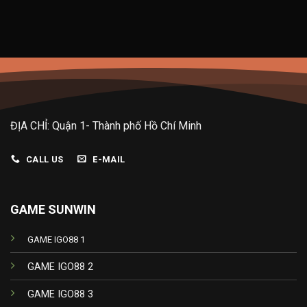
sức
Xì
tải
hút
Dách
Go88
cho
đình
chào
slot
đám
đón
game
game
Sắc
thủ
Xuân
tham
Chợ
gia
Tết
game
Go88
bài
ĐỊA CHỈ: Quận 1- Thành phố Hồ Chí Minh
Mậu
Binh
CALL US
E-MAIL
GAME SUNWIN
GAME IGO88 1
GAME IGO88 2
GAME IGO88 3