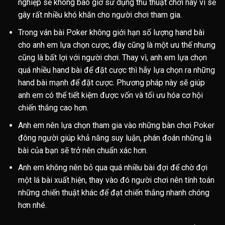
nghiệp sẽ không bao giờ sử dụng thủ thuật chơi này vì sẽ
gây rất nhiều khó khăn cho người chơi tham gia.
Trong ván bài Poker không giới hạn số lượng hand bài
cho anh em lựa chọn cược, đây cũng là một ưu thế nhưng
cũng là bất lợi với người chơi. Thay vì, anh em lựa chọn
quá nhiều hand bài để đặt cược thì hãy lựa chọn ra những
hand bài mạnh để đặt cược. Phương pháp này sẽ giúp
anh em có thể tiết kiệm được vốn và tối ưu hóa cơ hội
chiến thắng cao hơn.
Anh em nên lựa chọn tham gia vào những bàn chơi Poker
đông người giúp khả năng suy luận, phán đoán những lá
bài của bạn sẽ trở nên chuẩn xác hơn.
Anh em không nên bỏ qua quá nhiều bài đợi để chờ đợi
một lá bài xuất hiện, thay vào đó người chơi nên tính toán
những chiến thuật khác để đạt chiến thắng nhanh chóng
hơn nhé.