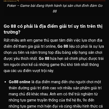
Poker – Game bài đang thịnh hành tại sân chơi đình đám Go
88
Go 88 có phải là địa điểm giải trí uy tín trên thị
trường?
Rất nhiều anh em game thủ quan tâm đến việc lựa chọn địa
điểm để tham gia giải trí online,
Go 88
liệu có phải là sự lựa
chọn ưu tiên và nằm trong top đầu bảng xếp hạng sân chơi
được yêu thích nhất.
Go 88
hứa hẹn sẽ chinh phục được trái
tim người chơi kể cả những game thủ khó tính nhất thông
qua các ưu điểm vượt trội này.
Go88 online
là địa điểm mang đến cho người chơi một
thiên đường giải trí đỉnh cao với nhiều sản phẩm giải trí
mang chủ đề khác nhau. Anh em có thể trải nghiệm từ
những tựa game truyền thống của thế hệ 8x, 9x đến
những tựa game mới hiện đại và cùng nhiều hình thức cá