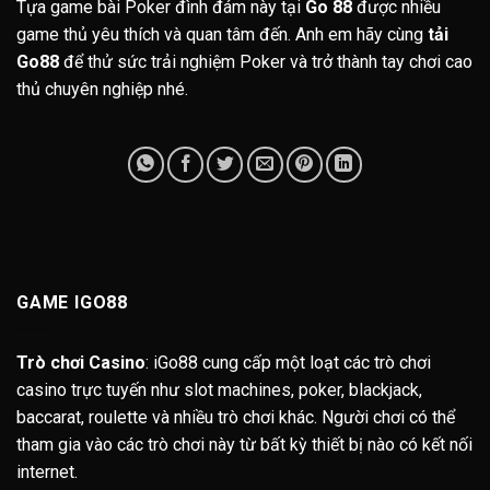
Tựa game bài Poker đình đám này tại
Go 88
được nhiều
game thủ yêu thích và quan tâm đến. Anh em hãy cùng
tải
Go88
để thử sức trải nghiệm Poker và trở thành tay chơi cao
thủ chuyên nghiệp nhé.
GAME IGO88
Trò chơi Casino
: iGo88 cung cấp một loạt các trò chơi
casino trực tuyến như slot machines, poker, blackjack,
baccarat, roulette và nhiều trò chơi khác. Người chơi có thể
tham gia vào các trò chơi này từ bất kỳ thiết bị nào có kết nối
internet.