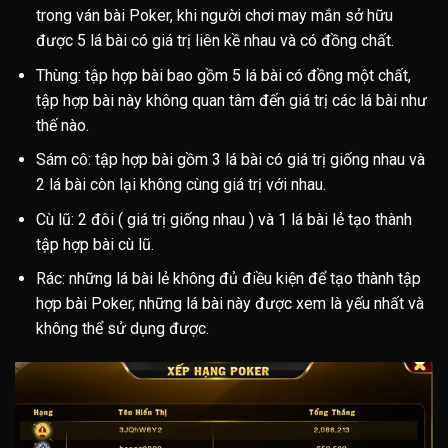
trong ván bài Poker, khi người chơi may mắn sở hữu
được 5 lá bài có giá trị liên kề nhau và có đồng chất.
Thùng: tập hợp bài bao gồm 5 lá bài có đồng một chất,
tập hợp bài này không quan tâm đến giá trị các lá bài như
thế nào.
Sám cô: tập hợp bài gồm 3 lá bài có giá trị giống nhau và
2 lá bài còn lại không cùng giá trị với nhau.
Cù lũ: 2 đôi ( giá trị giống nhau ) và 1 lá bài lẻ tạo thành
tập hợp bài cù lũ.
Rác: những lá bài lẻ không đủ điều kiện để tạo thành tập
hợp bài Poker, những lá bài này được xem là yếu nhất và
không thể sử dụng được.