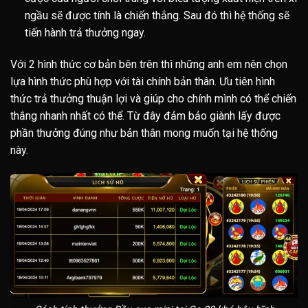
ngầu sẽ được tính là chiến thắng. Sau đó thì hệ thống sẽ
tiến hành trả thưởng ngay.
Với 2 hình thức cơ bản bên trên thì những anh em nên chọn
lựa hình thức phù hợp với tài chính bản thân. Ưu tiên hình
thức trả thưởng thuận lợi và giúp cho chính mình có thể chiến
thắng nhanh nhất có thể. Từ đây đảm bảo giành lấy được
phần thưởng đúng như bản thân mong muốn tại hệ thống
này.