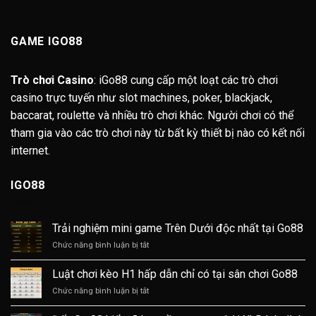
GAME IGO88
Trò chơi Casino
: iGo88 cung cấp một loạt các trò chơi
casino trực tuyến như slot machines, poker, blackjack,
baccarat, roulette và nhiều trò chơi khác. Người chơi có thể
tham gia vào các trò chơi này từ bất kỳ thiết bị nào có kết nối
internet.
IGO88
Trải nghiệm mini game Trên Dưới độc nhất tại Go88
ở
Chức năng bình luận bị tắt
Trải
nghiệm
Luật chơi kèo H1 hấp dẫn chỉ có tại sân chơi Go88
mini
ở
Chức năng bình luận bị tắt
game
Luật
Trên
chơi