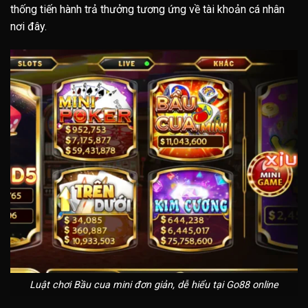
thống tiến hành trả thưởng tương ứng về tài khoản cá nhân
nơi đây.
Luật chơi Bầu cua mini đơn giản, dễ hiểu tại Go88 online