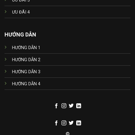
ƯU ĐÃI 3
ƯU ĐÃI 4
HƯỚNG DẪN
HƯỚNG DẪN 1
HƯỚNG DẪN 2
HƯỚNG DẪN 3
HƯỚNG DẪN 4
©