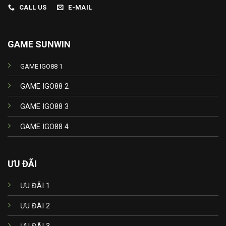
CALL US
E-MAIL
GAME SUNWIN
GAME IGO88 1
GAME IGO88 2
GAME IGO88 3
GAME IGO88 4
ƯU ĐÃI
ƯU ĐÃI 1
ƯU ĐÃI 2