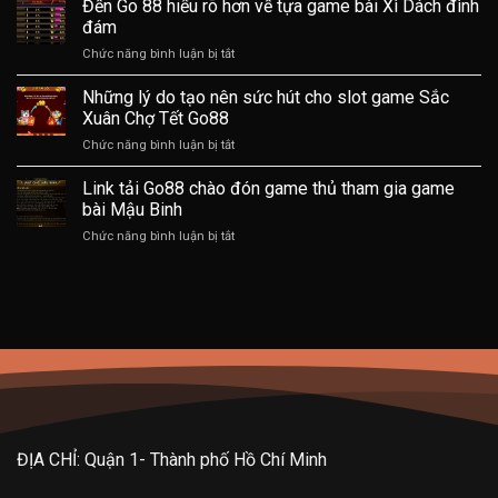
Dưới
Đến Go 88 hiểu rõ hơn về tựa game bài Xì Dách đình
kèo
độc
đám
H1
nhất
ở
Chức năng bình luận bị tắt
hấp
tại
Đến
dẫn
Go88
Go
chỉ
Những lý do tạo nên sức hút cho slot game Sắc
88
có
Xuân Chợ Tết Go88
hiểu
tại
ở
Chức năng bình luận bị tắt
rõ
sân
Những
hơn
chơi
lý
Link tải Go88 chào đón game thủ tham gia game
về
Go88
do
tựa
bài Mậu Binh
tạo
game
ở
Chức năng bình luận bị tắt
nên
bài
Link
sức
Xì
tải
hút
Dách
Go88
cho
đình
chào
slot
đám
đón
game
game
Sắc
thủ
Xuân
tham
Chợ
gia
Tết
game
Go88
bài
ĐỊA CHỈ: Quận 1- Thành phố Hồ Chí Minh
Mậu
Binh