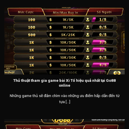
Thủ thuật tham gia game bài Xì Tố hiệu quả nhất tại Go88
online
Những game thủ sẽ đắm chìm vào những ưu điểm hấp dẫn đến từ
tựa [...]