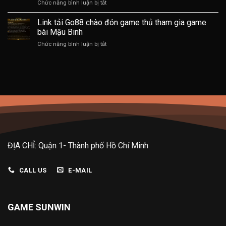
ở
Chức năng bình luận bị tắt
rõ
sân
Những
hơn
chơi
lý
Link tải Go88 chào đón game thủ tham gia game
về
Go88
do
tựa
bài Mậu Binh
tạo
game
ở
Chức năng bình luận bị tắt
nên
bài
Link
sức
Xì
tải
hút
Dách
Go88
cho
đình
chào
slot
đám
đón
game
game
Sắc
thủ
Xuân
tham
Chợ
gia
Tết
game
Go88
bài
ĐỊA CHỈ: Quận 1- Thành phố Hồ Chí Minh
Mậu
Binh
CALL US
E-MAIL
GAME SUNWIN