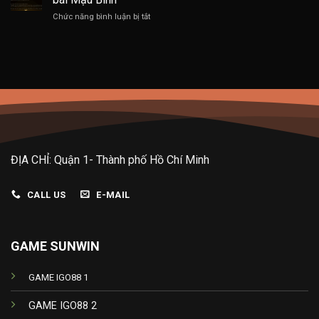
tạo
game
ở
Chức năng bình luận bị tắt
nên
bài
Link
sức
Xì
tải
hút
Dách
Go88
cho
đình
chào
slot
đám
đón
game
game
Sắc
thủ
Xuân
tham
Chợ
gia
Tết
game
Go88
bài
ĐỊA CHỈ: Quận 1- Thành phố Hồ Chí Minh
Mậu
Binh
CALL US
E-MAIL
GAME SUNWIN
GAME IGO88 1
GAME IGO88 2