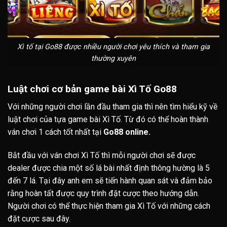
Xì tố tại Go88 được nhiều người chơi yêu thích và tham gia
thường xuyên
Luật chơi cơ bản game bài Xì Tố Go88
Với những người chơi lần đầu tham gia thì nên tìm hiểu kỹ về
luật chơi của tựa game bài Xì Tố. Từ đó có thể hoàn thành
ván chơi 1 cách tốt nhất tại
Go88 online.
Bắt đầu với ván chơi Xì Tố thì mỗi người chơi sẽ được
dealer được chia một số lá bài nhất định thông hường là 5
đến 7 lá. Tại đây anh em sẽ tiến hành quan sát và đảm bảo
rằng hoàn tất được quy trình đặt cược theo hướng dẫn.
Người chơi có thể thực hiện tham gia Xì Tố với những cách
đặt cược sau đây.