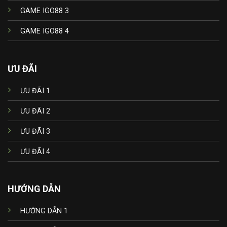
GAME IGO88 3
GAME IGO88 4
ƯU ĐÃI
ƯU ĐÃI 1
ƯU ĐÃI 2
ƯU ĐÃI 3
ƯU ĐÃI 4
HƯỚNG DẪN
HƯỚNG DẪN 1