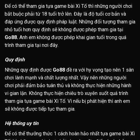
Để có thể tham gia tựa game bài Xì Tố thì những người chơi
bắt buộc phải từ 18 tuổi trở lên. Đây là độ tuổi cơ bản và
đáp ứng được quy định pháp luật. Những đối tượng tham gia
nhỏ tuổi hơn quy định sẽ không được phép tham gia tại
Go88.
Anh em không được phép khai gian tuổi trong quá
trình tham gia tại nơi đây.
Quy định
Những quy định được
Go88
đề ra với hy vọng tạo nên 1 sân
chơi lành mạnh và chất lượng nhất. Vậy nên những người
chơi phải đảm bảo tuân thủ và không thực hiện những hành
vi gian lận. Không thực hiện chiêu trò xuyên suốt quá trình
tham gia tựa game bài Xì Tố. Vì nếu bị phát hiện thì anh em
sẽ không được tiếp tục tham gia.
Hệ thống uy tín
Để có thể thưởng thức 1 cách hoàn hảo nhất tựa game bài Xì