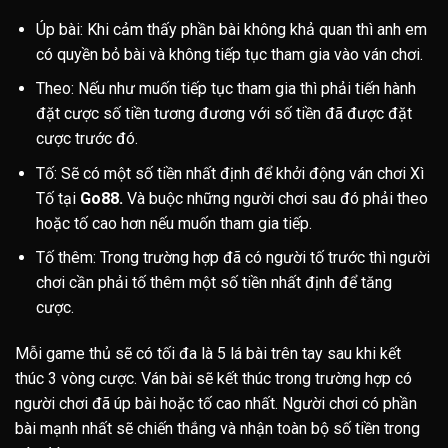
Úp bài: Khi cảm thấy phần bài không khả quan thì anh em
có quyền bỏ bài và không tiếp tục tham gia vào ván chơi.
Theo: Nếu như muốn tiếp tục tham gia thì phải tiến hành
đặt cược số tiền tương đương với số tiền đã được đặt
cược trước đó.
Tố: Sẽ có một số tiền nhất định để khởi động ván chơi Xì
Tố tại
Go88.
Và buộc những người chơi sau đó phải theo
hoặc tố cao hơn nếu muốn tham gia tiếp.
Tố thêm: Trong trường hợp đã có người tố trước thì người
chơi cần phải tố thêm một số tiền nhất định để tăng
cược.
Mỗi game thủ sẽ có tối đa là 5 lá bài trên tay sau khi kết
thúc 3 vòng cược. Ván bài sẽ kết thúc trong trường hợp có
người chơi đã úp bài hoặc tố cao nhất. Người chơi có phần
bài mạnh nhất sẽ chiến thắng và nhận toàn bộ số tiền trong