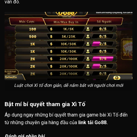
ván đó.
Luật chơi Xì tố đơn giản, dễ nắm bắt với người chơi mới
Bật mí bí quyết tham gia Xì Tố
Áp dụng ngay những bí quyết tham gia game bài Xì Tố đến
từ những chuyên gia hàng đầu của
link tải Go88.
Đánh giá phần bài