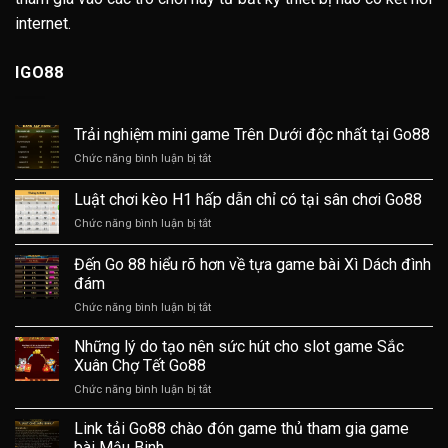
internet.
IGO88
Trải nghiệm mini game Trên Dưới độc nhất tại Go88
ở
Chức năng bình luận bị tắt
Trải
nghiệm
Luật chơi kèo H1 hấp dẫn chỉ có tại sân chơi Go88
mini
ở
Chức năng bình luận bị tắt
game
Luật
Trên
chơi
Dưới
Đến Go 88 hiểu rõ hơn về tựa game bài Xì Dách đình
kèo
độc
đám
H1
nhất
ở
Chức năng bình luận bị tắt
hấp
tại
Đến
dẫn
Go88
Go
chỉ
Những lý do tạo nên sức hút cho slot game Sắc
88
có
Xuân Chợ Tết Go88
hiểu
tại
ở
Chức năng bình luận bị tắt
rõ
sân
Những
hơn
chơi
lý
Link tải Go88 chào đón game thủ tham gia game
về
Go88
do
tựa
bài Mậu Binh