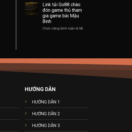
game
lý
Link tải Go88 chào
bài
do
đón game thủ tham
Xì
tạo
gia game bài Mậu
Dách
nên
Binh
đình
sức
đám
hút
ở
Chức năng bình luận bị tắt
cho
Link
slot
tải
game
Go88
Sắc
chào
Xuân
đón
Chợ
game
Tết
thủ
Go88
tham
gia
game
bài
HƯỚNG DẪN
Mậu
Binh
HƯỚNG DẪN 1
HƯỚNG DẪN 2
HƯỚNG DẪN 3