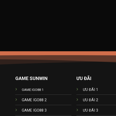
GAME SUNWIN
ƯU ĐÃI
ƯU ĐÃI 1
GAME IGO88 1
GAME IGO88 2
ƯU ĐÃI 2
GAME IGO88 3
ƯU ĐÃI 3