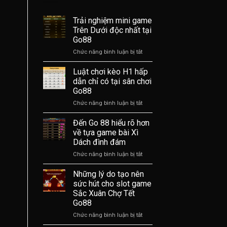
Trải nghiệm mini game
Trên Dưới độc nhất tại
Go88
ở
Chức năng bình luận bị tắt
Trải
nghiệm
Luật chơi kèo H1 hấp
mini
dẫn chỉ có tại sân chơi
game
Go88
Trên
ở
Chức năng bình luận bị tắt
Dưới
Luật
độc
chơi
nhất
Đến Go 88 hiểu rõ hơn
kèo
tại
về tựa game bài Xì
H1
Go88
Dách đình đám
hấp
ở
Chức năng bình luận bị tắt
dẫn
Đến
chỉ
Go
có
Những lý do tạo nên
88
tại
sức hút cho slot game
hiểu
sân
Sắc Xuân Chợ Tết
rõ
chơi
Go88
hơn
Go88
về
ở
Chức năng bình luận bị tắt
tựa
Những