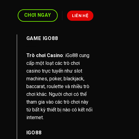
CHƠI NGAY
LIÊN HỆ
GAME IGO88
Trò chơi Casino
: iGo88 cung
cấp một loạt các trò chơi
casino trực tuyến như slot
machines, poker, blackjack,
baccarat, roulette và nhiều trò
chơi khác. Người chơi có thể
tham gia vào các trò chơi này
từ bất kỳ thiết bị nào có kết nối
internet.
IGO88