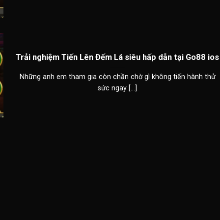
Trải nghiệm Tiến Lên Đếm Lá siêu hấp dẫn tại Go88 ios
Những anh em tham gia còn chần chờ gì không tiến hành thử
sức ngay [...]