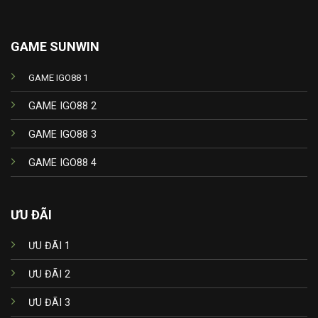
GAME SUNWIN
GAME IGO88 1
GAME IGO88 2
GAME IGO88 3
GAME IGO88 4
ƯU ĐÃI
ƯU ĐÃI 1
ƯU ĐÃI 2
ƯU ĐÃI 3