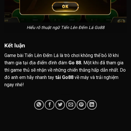
Hiểu rõ thuật ngữ Tiến Lên Đếm Lá Go88
Kết luận
Game bài Tiến Lên Đếm Lá là trò chơi không thể bỏ lỡ khi
tham gia tại địa điểm đình đám
Go 88.
Một khi đã tham gia
thì game thủ sẽ nhận về những chiến thắng hấp dẫn nhất. Do
đó anh em hãy nhanh tay
tải Go88
về máy và trải nghiệm
ngay nhé!