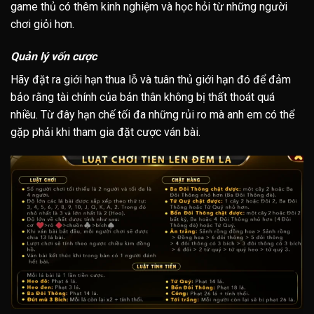
game thủ có thêm kinh nghiệm và học hỏi từ những người
chơi giỏi hơn.
Quản lý vốn cược
Hãy đặt ra giới hạn thua lỗ và tuân thủ giới hạn đó để đảm
bảo rằng tài chính của bản thân không bị thất thoát quá
nhiều. Từ đây hạn chế tối đa những rủi ro mà anh em có thể
gặp phải khi tham gia đặt cược ván bài.