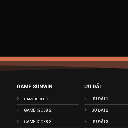
GAME SUNWIN
ƯU ĐÃI
ƯU ĐÃI 1
GAME IGO88 1
GAME IGO88 2
ƯU ĐÃI 2
GAME IGO88 3
ƯU ĐÃI 3