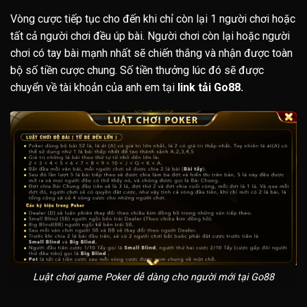
Vòng cược tiếp tục cho đến khi chỉ còn lại 1 người chơi hoặc
tất cả người chơi đều úp bài. Người chơi còn lại hoặc người
chơi có tay bài mạnh nhất sẽ chiến thắng và nhận được toàn
bộ số tiền cược chung. Số tiền thưởng lúc đó sẽ được
chuyển về tài khoản của anh em tại
link tải Go88.
Luật chơi game Poker dễ dàng cho người mới tại Go88