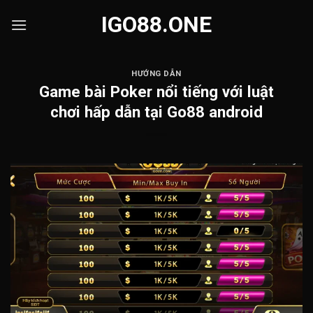
Skip
IGO88.ONE
to
content
HƯỚNG DẪN
Game bài Poker nổi tiếng với luật
chơi hấp dẫn tại Go88 android