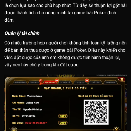
là chọn lựa sao cho phù hợp nhất. Từ đây sẽ thuận lợi gặt hái
được thành tích cho riêng mình tại game bài Poker đình
đám.
Quản lý tài chính
Có nhiều trường hợp người chơi không tính toán kỹ lưỡng nên
để bản thân thua cược ở game bài Poker. Điều này khiến cho
việc đặt cược của anh em không được tiến hành thuận lợi,
vậy nên hãy chú ý trong khi đặt cược.