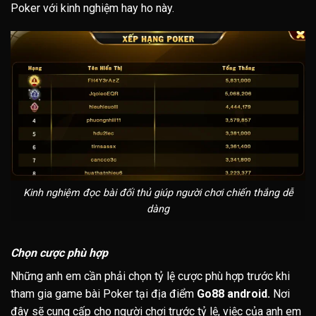
Poker với kinh nghiệm hay ho này.
Kinh nghiệm đọc bài đối thủ giúp người chơi chiến thắng dễ
dàng
Chọn cược phù hợp
Những anh em cần phải chọn tỷ lệ cược phù hợp trước khi
tham gia game bài Poker tại địa điểm
Go88 android.
Nơi
đây sẽ cung cấp cho người chơi trước tỷ lệ, việc của anh em