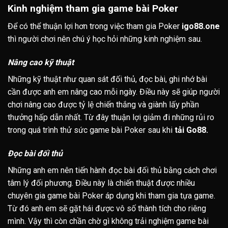
Kinh nghiệm tham gia game bài Poker
Để có thể thuận lợi hơn trong việc tham gia Poker
igo88.one
thì người chơi nên chú ý học hỏi những kinh nghiệm sau.
Nâng cao kỹ thuật
Những kỹ thuật như quan sát đối thủ, đọc bài, ghi nhớ bài
cần được anh em nâng cao mỗi ngày. Điều này sẽ giúp người
chơi nâng cao được tỷ lệ chiến thắng và giành lấy phần
thưởng hấp dẫn nhất. Từ đây thuận lợi giảm đi những rủi ro
trong quá trình thử sức game bài Poker sau khi
tải Go88.
Đọc bài đối thủ
Những anh em nên tiến hành đọc bài đối thủ bằng cách chơi
tâm lý đối phương. Điều này là chiến thuật được nhiều
chuyên gia game bài Poker áp dụng khi tham gia tựa game.
Từ đó anh em sẽ gặt hái được vô số thành tích cho riêng
mình. Vậy thì còn chần chờ gì không trải nghiệm game bài