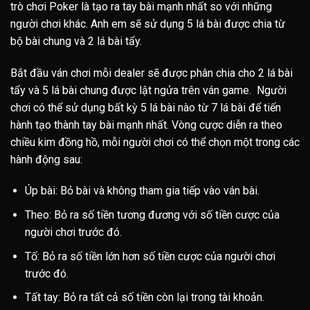
trò chơi Poker là tạo ra tay bài mạnh nhất so với những
người chơi khác. Anh em sẽ sử dụng 5 lá bài được chia từ
bộ bài chung và 2 lá bài tẩy.
Bắt đầu ván chơi mỗi dealer sẽ được phân chia cho 2 lá bài
tẩy và 5 lá bài chung được lật ngửa trên ván game. Người
chơi có thể sử dụng bất kỳ 5 lá bài nào từ 7 lá bài để tiến
hành tạo thành tay bài mạnh nhất. Vòng cược diễn ra theo
chiều kim đồng hồ, mỗi người chơi có thể chọn một trong các
hành động sau:
Úp bài: Bỏ bài và không tham gia tiếp vào ván bài.
Theo: Bỏ ra số tiền tương đương với số tiền cược của
người chơi trước đó.
Tố: Bỏ ra số tiền lớn hơn số tiền cược của người chơi
trước đó.
Tất tay: Bỏ ra tất cả số tiền còn lại trong tài khoản.