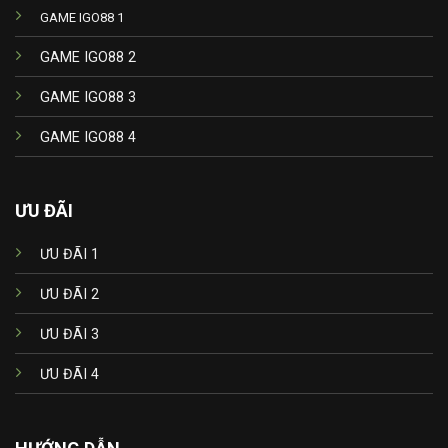
GAME IGO88 1
GAME IGO88 2
GAME IGO88 3
GAME IGO88 4
ƯU ĐÃI
ƯU ĐÃI 1
ƯU ĐÃI 2
ƯU ĐÃI 3
ƯU ĐÃI 4