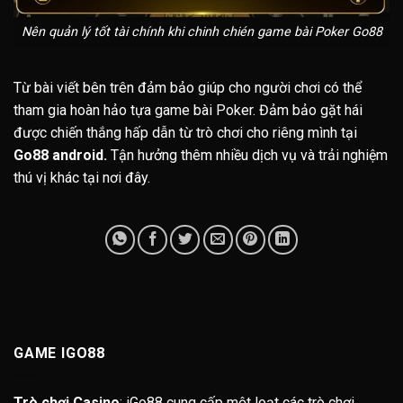
Nên quản lý tốt tài chính khi chinh chién game bài Poker Go88
Từ bài viết bên trên đảm bảo giúp cho người chơi có thể
tham gia hoàn hảo tựa game bài Poker. Đảm bảo gặt hái
được chiến thắng hấp dẫn từ trò chơi cho riêng mình tại
Go88 android.
Tận hưởng thêm nhiều dịch vụ và trải nghiệm
thú vị khác tại nơi đây.
GAME IGO88
Trò chơi Casino
: iGo88 cung cấp một loạt các trò chơi