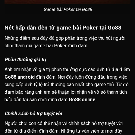
Game bài Poker tại Go88
Nét hấp dẫn đến từ game bài Poker tại Go88
Những điểm sau đây đã góp phần trong việc thu hút người
chơi tham gia game bài Poker đình đám.
Phần thưởng giá trị
Anh em nhận về giá trị phần thưởng cực cao đến từ địa điểm
Go88 android
đình đám. Nơi đây luôn đứng đầu trong việc
cung cấp đến tỷ lệ trả thưởng cao nhất cho game thủ. Từ đó
đảm bảo rằng anh em sẽ thuận lợi nhận về vô số thành tích
hấp dẫn tại sân chơi đình đám
Go88 online.
Chính sách hỗ trợ tuyệt vời
Người chơi còn có thể nhận về chính sách hỗ trợ tuyệt vời
đến từ địa điểm đình đám
.
Những tư vấn viên tại nơi đây