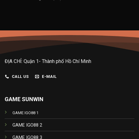
bài
Link
sức
Xì
tải
hút
Dách
Go88
cho
đình
chào
slot
đám
đón
game
game
Sắc
thủ
Xuân
tham
Chợ
gia
Tết
game
Go88
bài
ĐỊA CHỈ: Quận 1- Thành phố Hồ Chí Minh
Mậu
Binh
CALL US
E-MAIL
GAME SUNWIN
GAME IGO88 1
GAME IGO88 2
GAME IGO88 3