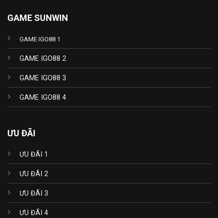
GAME SUNWIN
GAME IGO88 1
GAME IGO88 2
GAME IGO88 3
GAME IGO88 4
ƯU ĐÃI
ƯU ĐÃI 1
ƯU ĐÃI 2
ƯU ĐÃI 3
ƯU ĐÃI 4