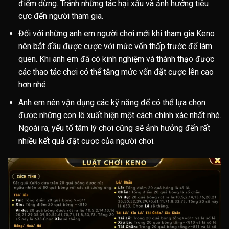
điểm dừng. Tránh những tác hại xấu và ảnh hưởng tiêu
cực đến người tham gia.
Đối với những anh em người chơi mới khi tham gia Keno
nên bắt đầu được cược với mức vốn thấp trước để làm
quen. Khi anh em đã có kinh nghiệm và thành thạo được
các thao tác chơi có thể tăng mức vốn đặt cược lên cao
hơn nhé.
Anh em nên vận dụng các kỹ năng để có thể lựa chọn
được những con lô xuất hiện một cách chính xác nhất nhé.
Ngoài ra, yếu tố tâm lý chơi cũng sẽ ảnh hưởng đến rất
nhiều kết quả đặt cược của người chơi.