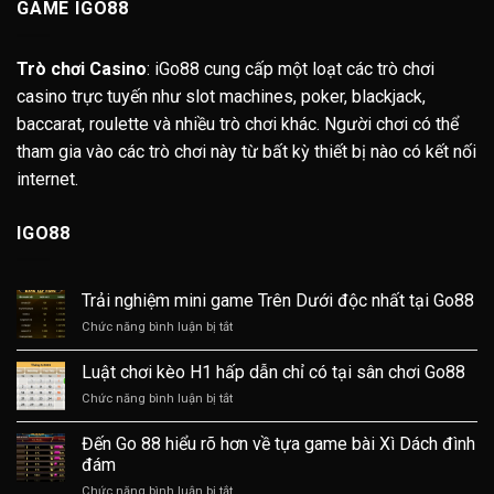
GAME IGO88
Trò chơi Casino
: iGo88 cung cấp một loạt các trò chơi
casino trực tuyến như slot machines, poker, blackjack,
baccarat, roulette và nhiều trò chơi khác. Người chơi có thể
tham gia vào các trò chơi này từ bất kỳ thiết bị nào có kết nối
internet.
IGO88
Trải nghiệm mini game Trên Dưới độc nhất tại Go88
ở
Chức năng bình luận bị tắt
Trải
nghiệm
Luật chơi kèo H1 hấp dẫn chỉ có tại sân chơi Go88
mini
ở
Chức năng bình luận bị tắt
game
Luật
Trên
chơi
Dưới
Đến Go 88 hiểu rõ hơn về tựa game bài Xì Dách đình
kèo
độc
đám
H1
nhất
ở
Chức năng bình luận bị tắt
hấp