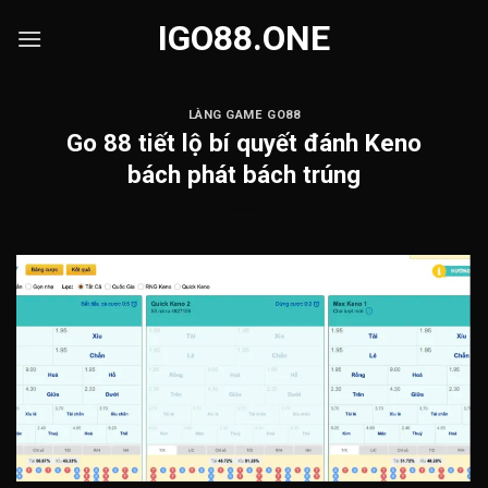
Skip
IGO88.ONE
to
content
LÀNG GAME GO88
Go 88 tiết lộ bí quyết đánh Keno
bách phát bách trúng