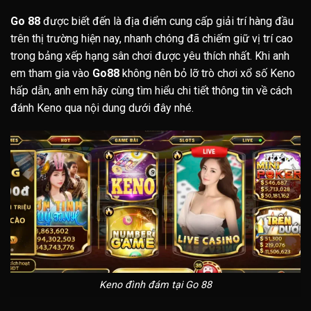
Go 88
được biết đến là địa điểm cung cấp giải trí hàng đầu
trên thị trường hiện nay, nhanh chóng đã chiếm giữ vị trí cao
trong bảng xếp hạng sân chơi được yêu thích nhất. Khi anh
em tham gia vào
Go88
không nên bỏ lỡ trò chơi xổ số Keno
hấp dẫn, anh em hãy cùng tìm hiểu chi tiết thông tin về cách
đánh Keno qua nội dung dưới đây nhé.
Keno đình đám tại Go 88