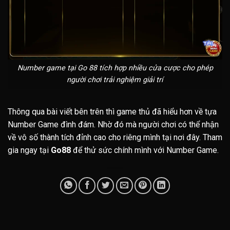
Number game tại Go 88 tích hợp nhiều cửa cược cho phép
người chơi trải nghiệm giải trí
Thông qua bài viết bên trên thì game thủ đã hiểu hơn về tựa
Number Game đình đám. Nhờ đó mà người chơi có thể nhận
về vô số thành tích đỉnh cao cho riêng mình tại nơi đây. Tham
gia ngay tại
Go88
để thử sức chính mình với Number Game.