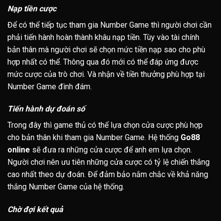
Nạp tiền cược
Để có thể tiếp tục tham gia Number Game thì người chơi cần
phải tiến hành hoàn thành khâu nạp tiền. Tùy vào tài chính
bản thân mà người chơi sẽ chọn mức tiền nạp sao cho phù
hợp nhất có thể. Thông qua đó mới có thể đáp ứng được
mức cược của trò chơi. Và nhận về tiền thưởng phù hợp tại
Number Game đình đám.
Tiến hành dự đoán số
Trong đây thì game thủ có thể lựa chọn cửa cược phù hợp
cho bản thân khi tham gia Number Game. Hệ thống
Go88
online
sẽ đưa ra những cửa cược để anh em lựa chọn.
Người chơi nên ưu tiên những cửa cược có tỷ lệ chiến thắng
cao nhất theo dự đoán. Để đảm bảo nắm chắc về khả năng
thắng Number Game của hệ thống.
Chờ đợi kết quả