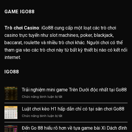
GAME IGO88
Trò chơi Casino
: iGo88 cung cấp một loạt các trò chơi
casino trực tuyến như slot machines, poker, blackjack,
baccarat, roulette và nhiều trò chơi khác. Người chơi có thể
tham gia vào các trò chơi này từ bất kỳ thiết bị nào có kết nối
internet.
IGO88
Trải nghiệm mini game Trên Dưới độc nhất tại Go88
ở
Chức năng bình luận bị tắt
Trải
nghiệm
Luật chơi kèo H1 hấp dẫn chỉ có tại sân chơi Go88
mini
ở
Chức năng bình luận bị tắt
game
Luật
Trên
chơi
Dưới
Đến Go 88 hiểu rõ hơn về tựa game bài Xì Dách đình
kèo
độc