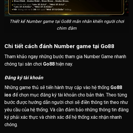
Thiết kế Number game tại Go88 mãn nhãn khiến người chơi
chìm đắm
Chi tiết cách đánh Number game tại Go88
Tham khảo ngay những bước tham gia Number Game nhanh
chóng tại sân chơi
Go88
hiện nay.
Đăng ký tài khoản
Những game thủ sẽ tiến hành truy cập vào hệ thống
Go88
ios
để chọn mục đăng ký tài khoản cho bản thân. Theo từng
bước được hướng dẫn người chơi sẽ điền thông tin theo như
yêu cầu của hệ thống. Và cần đảm bảo những thông tin đăng
ký phải xác thực và chính xác để hệ thống xác nhận nhanh
chóng.