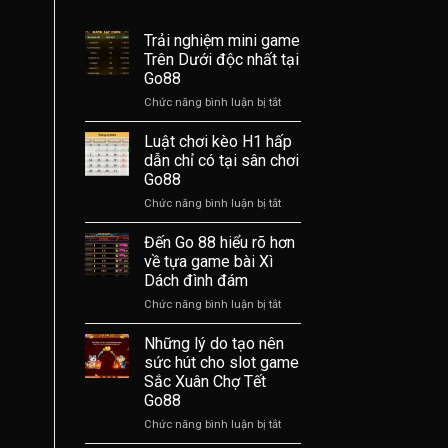
Trải nghiệm mini game
Trên Dưới độc nhất tại
Go88
ở
Chức năng bình luận bị tắt
Trải
nghiệm
Luật chơi kèo H1 hấp
mini
dẫn chỉ có tại sân chơi
game
Go88
Trên
ở
Chức năng bình luận bị tắt
Dưới
Luật
độc
chơi
nhất
Đến Go 88 hiểu rõ hơn
kèo
tại
về tựa game bài Xì
H1
Go88
Dách đình đám
hấp
ở
Chức năng bình luận bị tắt
dẫn
Đến
chỉ
Go
có
Những lý do tạo nên
88
tại
sức hút cho slot game
hiểu
sân
Sắc Xuân Chợ Tết
rõ
chơi
Go88
hơn
Go88
về
ở
Chức năng bình luận bị tắt
tựa
Những