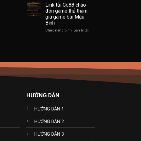
game
lý
Link tải Go88 chào
bài
do
đón game thủ tham
Xì
tạo
gia game bài Mậu
Dách
nên
Binh
đình
sức
đám
hút
ở
Chức năng bình luận bị tắt
cho
Link
slot
tải
game
Go88
Sắc
chào
Xuân
đón
Chợ
game
Tết
thủ
Go88
tham
gia
game
bài
HƯỚNG DẪN
Mậu
Binh
HƯỚNG DẪN 1
HƯỚNG DẪN 2
HƯỚNG DẪN 3