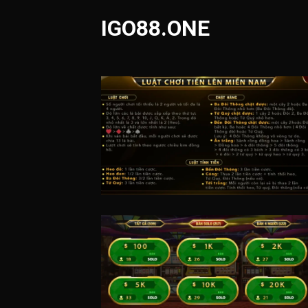
Skip
IGO88.ONE
to
content