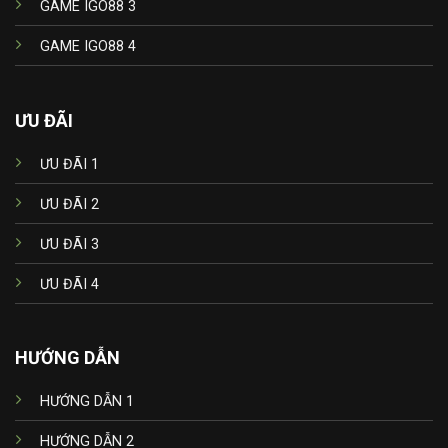
GAME IGO88 3
GAME IGO88 4
ƯU ĐÃI
ƯU ĐÃI 1
ƯU ĐÃI 2
ƯU ĐÃI 3
ƯU ĐÃI 4
HƯỚNG DẪN
HƯỚNG DẪN 1
HƯỚNG DẪN 2