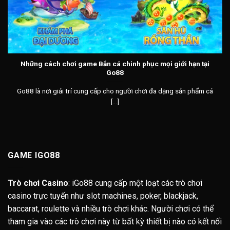
Những cách chơi game Bắn cá chinh phục mọi giới hạn tại
Go88
Go88 là nơi giải trí cung cấp cho người chơi đa dạng sản phẩm cá
[...]
GAME IGO88
Trò chơi Casino
: iGo88 cung cấp một loạt các trò chơi
casino trực tuyến như slot machines, poker, blackjack,
baccarat, roulette và nhiều trò chơi khác. Người chơi có thể
tham gia vào các trò chơi này từ bất kỳ thiết bị nào có kết nối